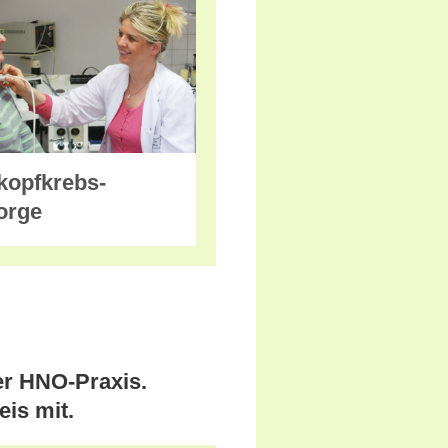
kopfkrebs-
orge
er HNO-Praxis.
is mit.