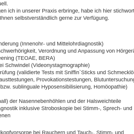
ell.
n ich in unserer Praxis erbringe, habe ich hier stichworta
Ihnen selbstverständlich gerne zur Verfügung.
derung (Innenohr- und Mittelohrdiagnostik)
sschwerhörigkeit, Verordnung und Anpassung von Hörger
eening (TEOAE, BERA)
bei Schwindel (Videonystagmographie)
fung (validierte Tests mit Sniffin`Sticks und Schmeckl
Hausttestungen, Provokationstestungen, Blutuntersuchung
bzw. sublinguale Hyposensibilisierung, Homöopathie)
hall) der Nasennebenhöhlen und der Halsweichteile
gnostik inklusive Stroboskopie bei Stimm-, Sprech- und
enen
hlkopfvorsorge bei Rauchern und Tauch-, Stimm- und